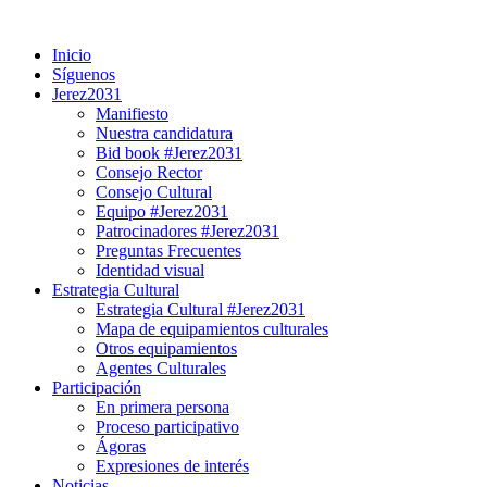
Ir
al
Inicio
contenido
Síguenos
Jerez2031
Manifiesto
Nuestra candidatura
Bid book #Jerez2031
Consejo Rector
Consejo Cultural
Equipo #Jerez2031
Patrocinadores #Jerez2031
Preguntas Frecuentes
Identidad visual
Estrategia Cultural
Estrategia Cultural #Jerez2031
Mapa de equipamientos culturales
Otros equipamientos
Agentes Culturales
Participación
En primera persona
Proceso participativo
Ágoras
Expresiones de interés
Noticias